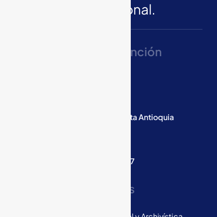
Nivel Nacional.
Líneas De Atención
Medellín
WhatsApp:
300 567 5429
PBX :
604
416 0055
Carrera 47 E 78 c Sur 74 Sabaneta Antioquia
Bogotá
Móvil:
301 259 6037
Cra. 19 B No. 83-02, Oficina 207
Servicios
Consultoría Gestión Documental y Archivística