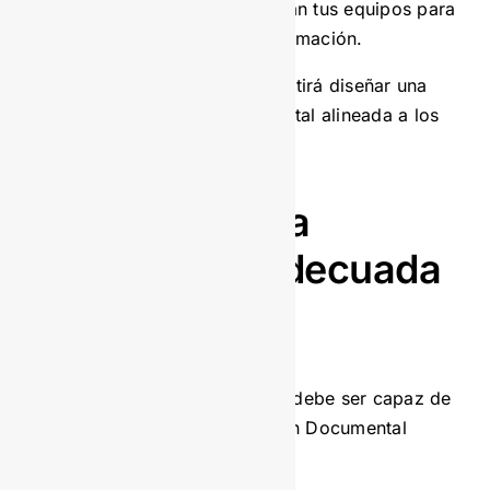
Los desafíos que enfrentan tus equipos para
acceder o compartir información.
Esta evaluación inicial te permitirá diseñar una
estrategia de gestión documental alineada a los
procesos reales del negocio.
Infraestructura
tecnológica adecuada
Tu infraestructura tecnológica debe ser capaz de
soportar un Sistema de Gestión Documental
(SGD) robusto.