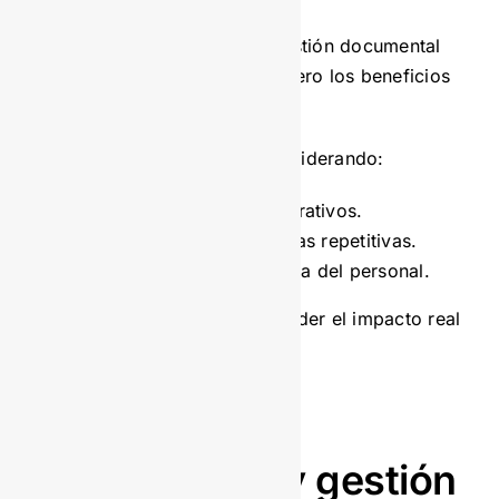
Implementar un sistema de gestión documental
implica una inversión inicial, pero los beneficios
a largo plazo lo compensan.
Realiza un análisis de ROI considerando:
Reducción de costos operativos.
Ahorro de tiempo en tareas repetitivas.
Incremento de la eficiencia del personal.
Este análisis te permitirá entender el impacto real
en la rentabilidad del negocio.
Planificación y gestión