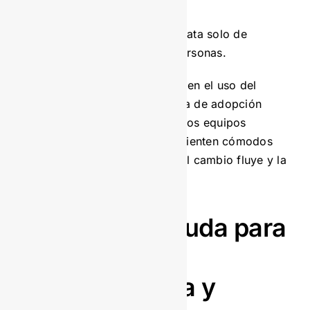
La gestión documental no se trata solo de
tecnología, sino también de personas.
Capacitar a los colaboradores en el uso del
sistema y promover una cultura de adopción
tecnológica es clave. Cuando los equipos
entienden los beneficios y se sienten cómodos
con las nuevas herramientas, el cambio fluye y la
productividad aumenta.
¿Necesitas ayuda para
evaluar tu
infraestructura y