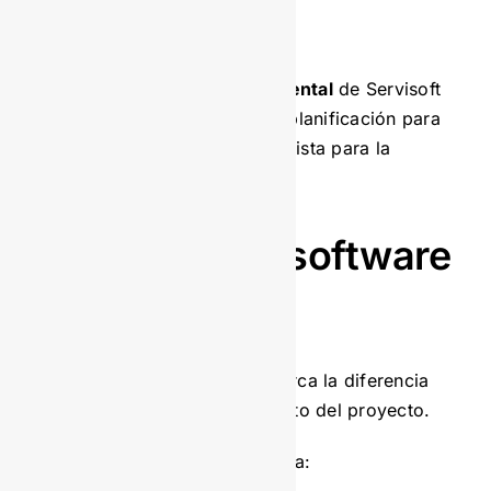
equipos?
El
servicio de gestión documental
de Servisoft
incluye una fase de análisis y planificación para
asegurar que tu empresa esté lista para la
transformación digital.
Selección del software
adecuado
Elegir el software correcto marca la diferencia
entre el éxito o el estancamiento del proyecto.
Busca una solución que ofrezca: