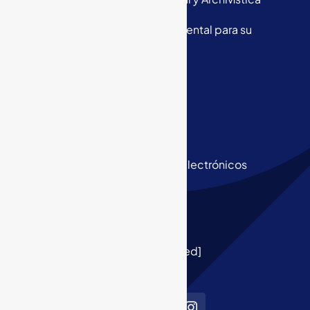
Outsourcing en Gestión Documental para su
Empresa
Business Process Outsourcing
Digitalización Segura
Organización de Archivos
Custodia de Archivos Físicos y Electrónicos
Email
[email protected]