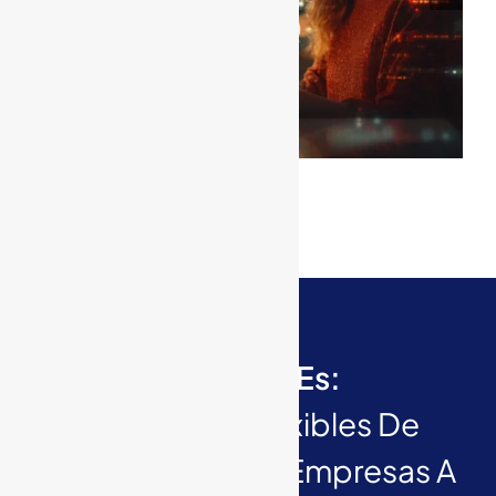
documental si tu empresa
tiene pocos documentos?
Servisoft Es:
Soluciones Flexibles De
Calidad Para Las Empresas A