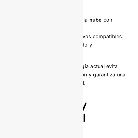
Esto incluye:
Servidores o entornos en la
nube
con
capacidad suficiente.
Redes seguras y dispositivos compatibles.
Políticas claras de respaldo y
mantenimiento.
Evaluar y actualizar la tecnología actual evita
fallos durante la implementación y garantiza una
transición fluida hacia lo digital.
Capacitación y
adaptación del
personal