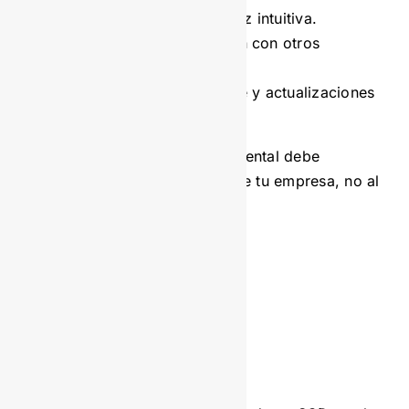
Facilidad de uso e interfaz intuitiva.
Capacidad de integración con otros
sistemas empresariales.
Soporte técnico confiable y actualizaciones
constantes.
Un software de gestión documental debe
adaptarse a las necesidades de tu empresa, no al
revés.
Seguridad y
cumplimiento
normativo