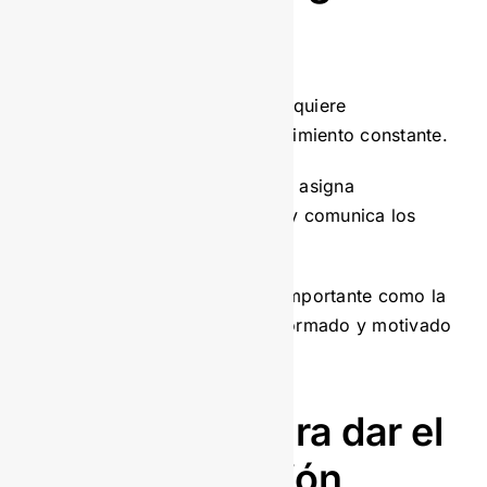
del cambio
Una implementación exitosa requiere
planificación, liderazgo y seguimiento constante.
Define un cronograma realista, asigna
responsables, establece hitos y comunica los
avances.
La gestión del cambio es tan importante como la
tecnología: un equipo bien informado y motivado
asegura el éxito del proyecto.
¿Estás listo para dar el
salto a la gestión