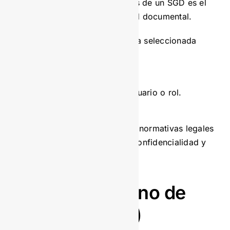
Uno de los mayores beneficios de un SGD es el
fortalecimiento de la seguridad documental.
Asegúrate de que la plataforma seleccionada
incluya:
Cifrado de datos.
Control de acceso por usuario o rol.
Auditorías de actividad.
Además, debe cumplir con las normativas legales
de tu sector, garantizando la confidencialidad y
trazabilidad de la información.
Costos y retorno de
inversión (ROI)