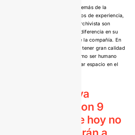
Queda claro, entonces que, además de la
formación profesional y los años de experiencia,
los valores personales de un archivista son
fundamentales para marcar la diferencia en su
función y
destacarse dentro de la compañía
. En
otras palabras, no bastará con tener gran calidad
profesional, sus cualidades como ser humano
también serán claves para ganar espacio en el
sector.
<<
Descarga ya
nuestra guía con 9
resultados que hoy no
mides y ayudarán a