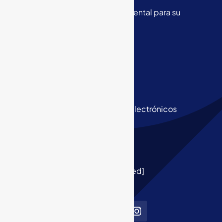
Outsourcing en Gestión Documental para su
Empresa
Business Process Outsourcing
Digitalización Segura
Organización de Archivos
Custodia de Archivos Físicos y Electrónicos
Email
[email protected]