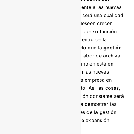
Mantenerse actualizado frente a las nuevas
tendencias en archivística será una cualidad
importante para quienes deseen crecer
profesionalmente y lograr que su función
gane más protagonismo dentro de la
compañía. No es un secreto que la
gestión
documental
trasciende la labor de archivar
y guardar documentos, también está en
capacidad de intervenir en las nuevas
operaciones que adopte la empresa en
beneficio de su crecimiento. Así las cosas,
el compromiso de formación constante será
una gran oportunidad para demostrar las
capacidades y los alcances de la gestión
documental en términos de expansión
empresarial.