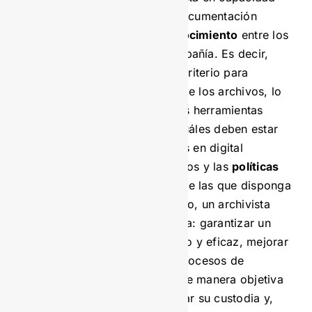
de administrar tanto la documentación
como la
gestión del conocimiento
entre los
colaboradores de la compañía. Es decir,
este profesional tiene el criterio para
determinar los espacios de los archivos, lo
que significa que tiene las herramientas
necesarias para definir cuáles deben estar
en formato físico y cuáles en digital
partiendo de los protocolos y las
políticas
de gestión documental
de las que disponga
la empresa. En ese sentido, un archivista
tiene el conocimiento para: garantizar un
almacenamiento ordenado y eficaz, mejorar
la productividad en los procesos de
documentación, revisar de manera objetiva
la información y garantizar su custodia y,