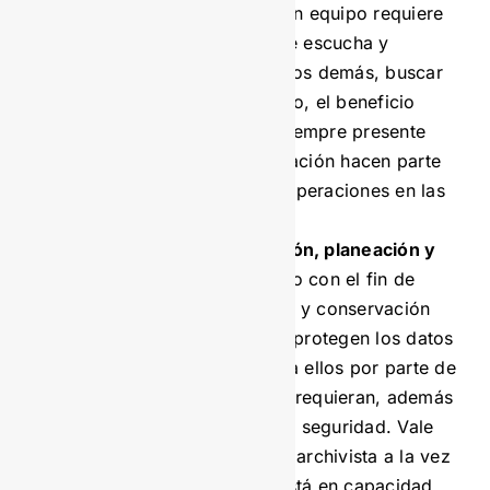
En ese sentido, trabajar en equipo requiere
flexibilidad, capacidad de escucha y
comunicación, valorar a los demás, buscar
soluciones y, por supuesto, el beneficio
común. Así como tener siempre presente
que los datos y la información hacen parte
fundamental de algunas operaciones en las
empresas.
Capacidad de organización, planeación y
administración.
Todo esto con el fin de
mantener un orden lógico y conservación
de la información. Así se protegen los datos
y se garantiza el acceso a ellos por parte de
los colaboradores que lo requieran, además
de facilitar su ubicación y seguridad. Vale
destacar, también, que el archivista a la vez
que organiza y planea, está en capacidad