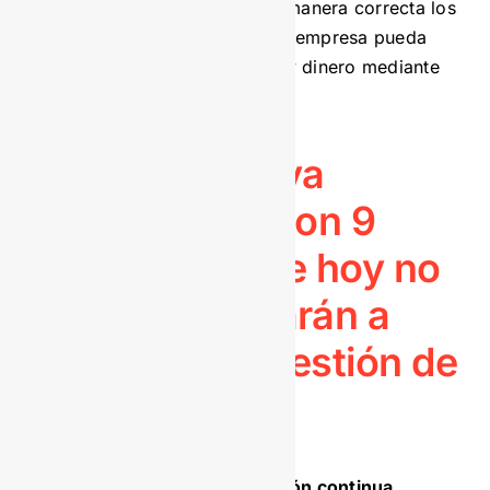
finalmente, clasificar de manera correcta los
archivos de forma que la empresa pueda
ahorrar tiempo, espacio y dinero mediante
la gestión documental.
<<
Descarga ya
nuestra guía con 9
resultados que hoy no
mides y ayudarán a
visualizar tu gestión de
archivo.
>>
Compromiso de formación continua.