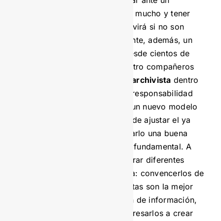
habilidad si no debe hablar ante un
auditorio? Sencillo. Saber mucho y tener
buenas ideas de nada servirá si no son
comunicadas correctamente, además, un
público puede abarcar desde cientos de
personas hasta tres o cuatro compañeros
de oficina. Así mismo, el
archivista
dentro
de sus funciones tiene la responsabilidad
bien sea de implementar un nuevo modelo
de gestión documental o de ajustar el ya
existente y para comunicarlo una buena
oratoria será herramienta fundamental. A
través de ella podrá generar diferentes
efectos entre su audiencia: convencerlos de
que las nuevas herramientas son la mejor
alternativa para la gestión de información,
motivarlos a su uso e interesarlos a crear