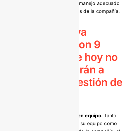
una cultura alrededor del manejo adecuado
y responsable de los datos de la compañía.
<<
Descarga ya
nuestra guía con 9
resultados que hoy no
mides y ayudarán a
visualizar tu gestión de
archivo.
>>
Capacidad para trabajar en equipo.
Tanto
con los colaboradores de su equipo como