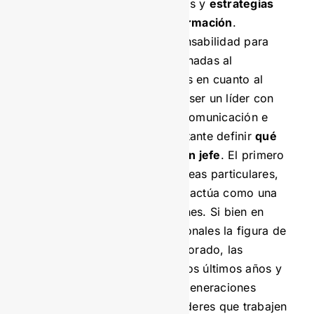
de la compañía protocolos y
estrategias
para el manejo de la información
.
Igualmente, por su responsabilidad para
ejecutar acciones encaminadas al
cumplimiento de objetivos en cuanto al
manejo de datos, deberá ser un líder con
iniciativa, capacidad de comunicación e
innovador. Aquí es importante definir
qué
diferencia a un líder de un jefe
. El primero
motiva sin imponer sus ideas particulares,
mientras que el segundo, actúa como una
autoridad que dicta órdenes. Si bien en
muchas empresas tradicionales la figura de
jefe es un asunto bien valorado, las
compañías nacientes en los últimos años y
dirigidas por las nuevas generaciones
prefieren profesionales líderes que trabajen