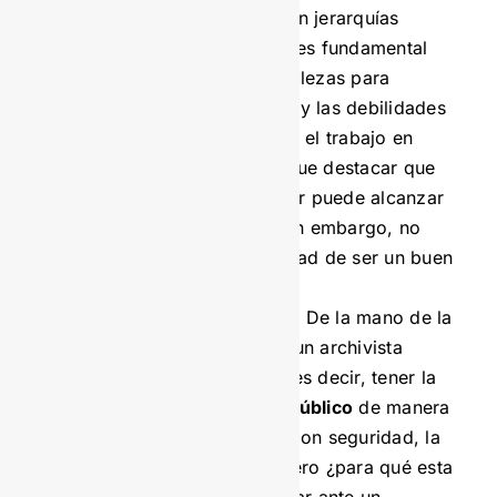
de manera colaborativa en jerarquías
horizontales. Como líder es fundamental
conocer sus propias fortalezas para
aprovecharlas al máximo y las debilidades
para corregirlas mediante el trabajo en
equipo. Así mismo, hay que destacar que
con la experiencia un líder puede alcanzar
posiciones de jefatura, sin embargo, no
todo jefe está en capacidad de ser un buen
líder.
Facilidad para la oratoria.
De la mano de la
capacidad de liderazgo, un archivista
deberá ser buen orador, es decir, tener la
capacidad de hablar en público
de manera
persuasiva y elocuente. Con seguridad, la
pregunta que sigue es, pero ¿para qué esta