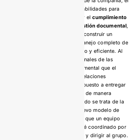
con el resto del personal de la compañía, el
archivista deberá tener habilidades para
trabajar con ellos y lograr el
cumplimiento
de los objetivos de la gestión documental
,
de manera que se pueda construir un
sistema que permita el manejo completo de
la información, organizado y eficiente. Al
relacionarse con profesionales de las
diferentes áreas es fundamental que el
archivista tenga buenas relaciones
interpersonales, estar dispuesto a entregar
información y orientación de manera
amable, sobre todo, cuando se trata de la
implementación de un nuevo modelo de
gestión documental. Para que un equipo
funcione es clave que esté coordinado por
un líder capaz de motivar y dirigir al grupo.