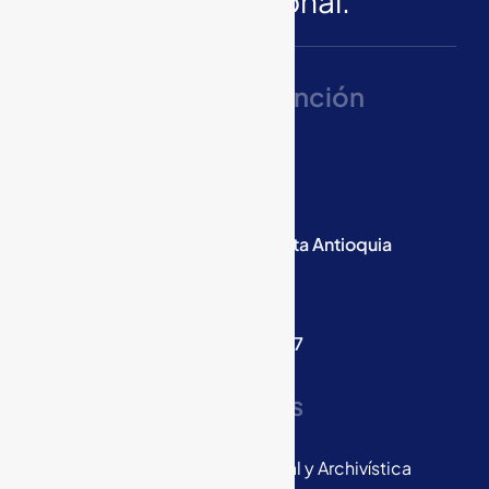
Nivel Nacional.
Líneas De Atención
Medellín
WhatsApp:
300 567 5429
PBX :
604
416 0055
Carrera 47 E 78 c Sur 74 Sabaneta Antioquia
Bogotá
Móvil:
301 259 6037
Cra. 19 B No. 83-02, Oficina 207
Servicios
Consultoría Gestión Documental y Archivística